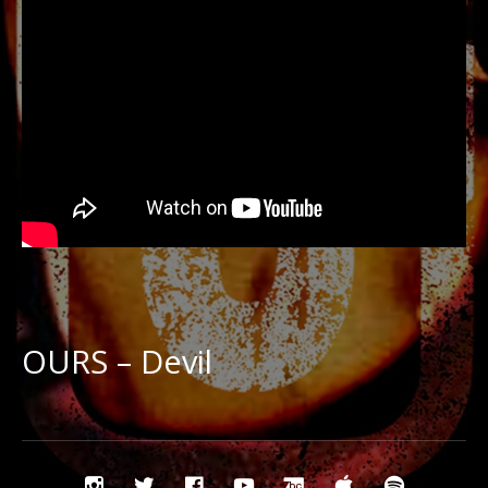
OURS – Devil
Social
Instagram
Twitter
Facebook
YouTube
Bandcamp
iTunes
Spotify