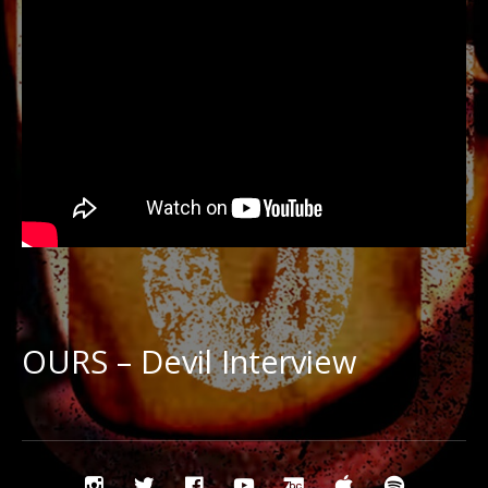
OURS – Devil Interview
Social
Instagram
Twitter
Facebook
YouTube
Bandcamp
iTunes
Spotify